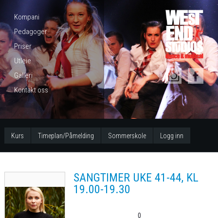
Kompani
Pedagoger
Priser
Utleie
Galleri
Kontakt oss
Kurs
Timeplan/Påmelding
Sommerskole
Logg inn
SANGTIMER UKE 41-44, KL
19.00-19.30
0