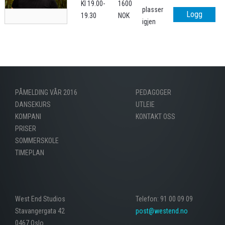
Kl 19.00-
1600
plasser
Logg
19.30
NOK
igjen
inn/
registrer
for å
bestille
PÅMELDING VÅR 2016
PEDAGOGER
DANSEKURS
UTLEIE
KOMPANI
KONTAKT OSS
PRISER
SOMMERSKOLE
TIMEPLAN
West End Studios
Telefon: 91 00 09 09
Stavangergata 42
post@westend.no
0467 Oslo