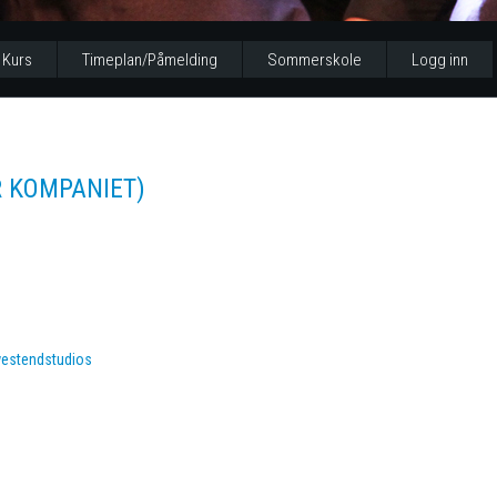
Kurs
Timeplan/Påmelding
Sommerskole
Logg inn
R KOMPANIET)
westendstudios