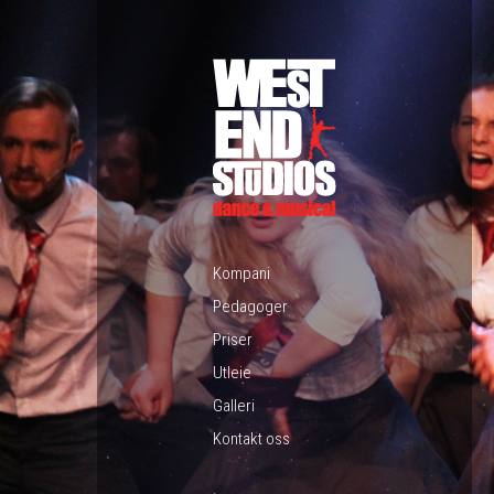
Kompani
Pedagoger
Priser
Utleie
Galleri
Kontakt oss