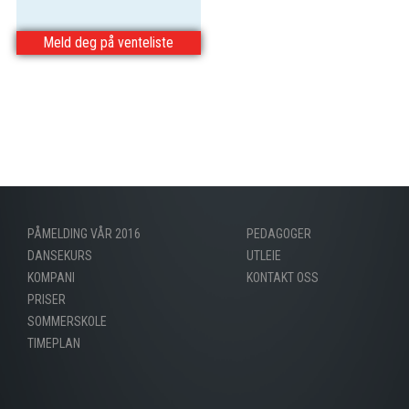
Meld deg på venteliste
PÅMELDING VÅR 2016
PEDAGOGER
DANSEKURS
UTLEIE
KOMPANI
KONTAKT OSS
PRISER
SOMMERSKOLE
TIMEPLAN